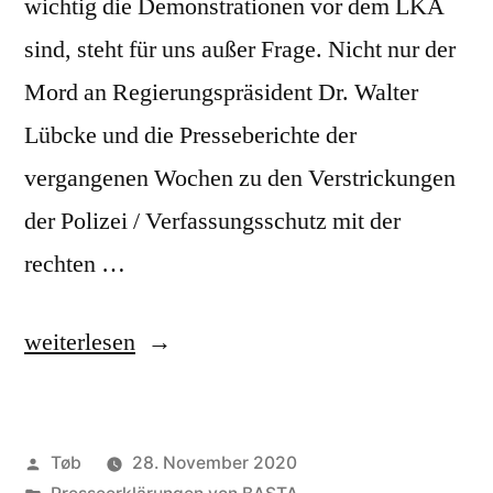
wichtig die Demonstrationen vor dem LKA
sind, steht für uns außer Frage. Nicht nur der
Mord an Regierungspräsident Dr. Walter
Lübcke und die Presseberichte der
vergangenen Wochen zu den Verstrickungen
der Polizei / Verfassungsschutz mit der
rechten …
„Presseerklärung
weiterlesen
vom
5.
Veröffentlicht
Tøb
28. November 2020
Juli
von
Veröffentlicht