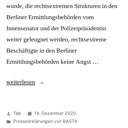
wurde, die rechtsextremen Strukturen in den
Berliner Ermittlungsbehörden vom
Innensenator und der Polizeipräsidentin
weiter geleugnet werden, rechtsextreme
Beschäftigte in den Berliner
Ermittlungsbehörden keine Angst …
„Pressemitteilung
weiterlesen
vom
14.
Veröffentlicht
Tøb
14. Dezember 2020
Dezember
von
Veröffentlicht
Presseerklärungen von BASTA
2020“