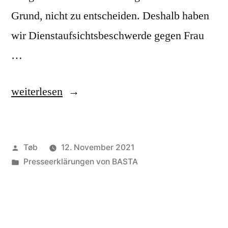
Grund, nicht zu entscheiden. Deshalb haben
wir Dienstaufsichtsbeschwerde gegen Frau
…
„Pressemitteilung
weiterlesen
vom
12.11.2021“
Veröffentlicht
Tøb
12. November 2021
von
Veröffentlicht
Presseerklärungen von BASTA
unter