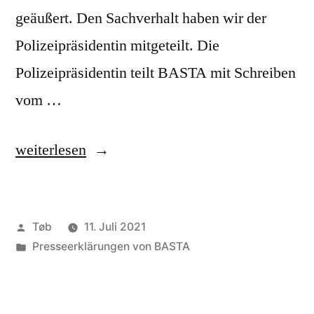
geäußert. Den Sachverhalt haben wir der
Polizeipräsidentin mitgeteilt. Die
Polizeipräsidentin teilt BASTA mit Schreiben
vom …
„Pressemitteilung
weiterlesen
vom
06.
Veröffentlicht
Tøb
11. Juli 2021
Juli
von
Veröffentlicht
Presseerklärungen von BASTA
2021“
unter