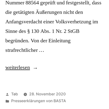
Nummer 88564 geprüft und festgestellt, dass
die getätigten Äußerungen nicht den
Anfangsverdacht einer Volksverhetzung im
Sinne des § 130 Abs. 1 Nr. 2 StGB
begründen. Von der Einleitung
strafrechtlicher …
„Presseerklärung
weiterlesen
vom
5.
Veröffentlicht
Tøb
28. November 2020
November
von
Veröffentlicht
Presseerklärungen von BASTA
2019“
unter