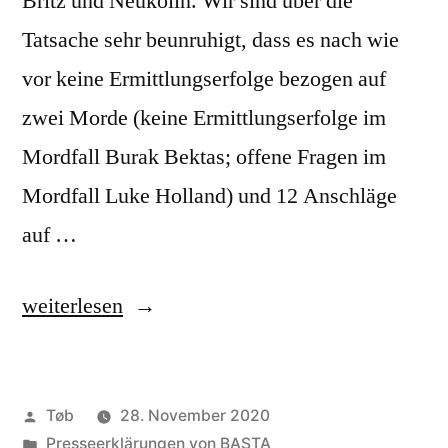
Britz und Neukölln. Wir sind über die
Tatsache sehr beunruhigt, dass es nach wie
vor keine Ermittlungserfolge bezogen auf
zwei Morde (keine Ermittlungserfolge im
Mordfall Burak Bektas; offene Fragen im
Mordfall Luke Holland) und 12 Anschläge
auf …
„Presseerklärung
weiterlesen
vom
25.
Veröffentlicht
Tøb
28. November 2020
April
von
Veröffentlicht
Presseerklärungen von BASTA