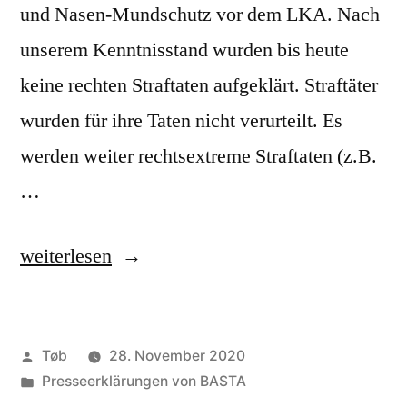
und Nasen-Mundschutz vor dem LKA. Nach
unserem Kenntnisstand wurden bis heute
keine rechten Straftaten aufgeklärt. Straftäter
wurden für ihre Taten nicht verurteilt. Es
werden weiter rechtsextreme Straftaten (z.B.
…
„Pressemitteilung
weiterlesen
vom
02.
Veröffentlicht
Tøb
28. November 2020
Mai
von
Veröffentlicht
Presseerklärungen von BASTA
2020“
unter