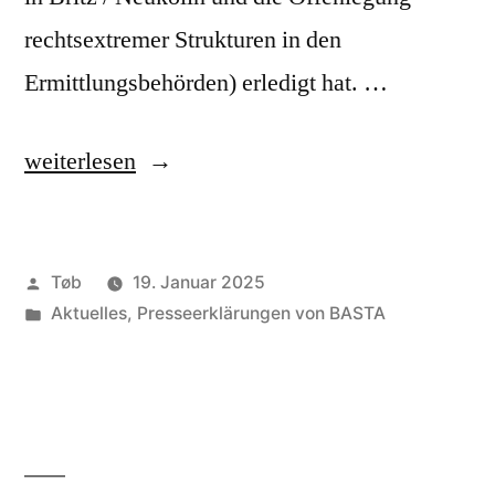
rechtsextremer Strukturen in den
Ermittlungsbehörden) erledigt hat. …
„BASTA
weiterlesen
setzt
Mahnwache
Veröffentlicht
Tøb
19. Januar 2025
vor
von
Veröffentlicht
Aktuelles
,
Presseerklärungen von BASTA
dem
unter
LKA
aus“