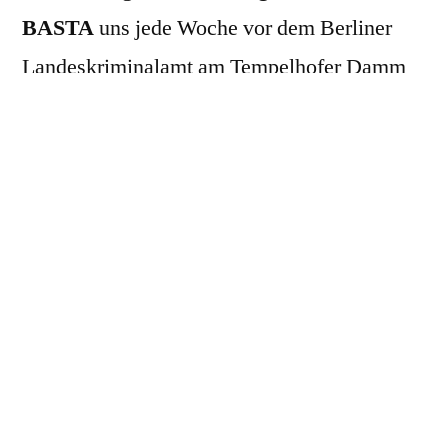
BASTA
uns jede Woche vor dem Berliner
Landeskriminalamt am Tempelhofer Damm
12 in Berlin-Tempelhof. Unsere regelmäßigen
Mahnwachen finden bei jedem Wetter und
unter allen Umständen jeden Donnerstag von
08:00h – 10:00h Uhr statt. Auf diese Weise
kommen die Mitarbeiter*innen des LKA
nicht an unseren Fragen vorbei, die deutlich
sichtbar auf unseren Plakaten und Aufstellern
zu lesen sind.