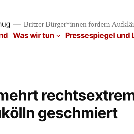
nug
Britzer Bürger*innen fordern Aufklär
ind
Was wir tun
Pressespiegel und 
rmehrt rechtsextre
kölln geschmiert